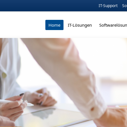
IT-Support
So
Home
IT-Lösungen
Softwarelösu