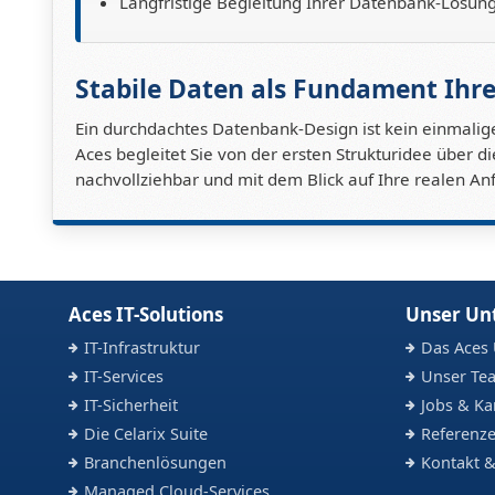
Langfristige Begleitung Ihrer Datenbank-Lösun
Stabile Daten als Fundament Ih
Ein durchdachtes Datenbank-Design ist kein einmalige
Aces begleitet Sie von der ersten Strukturidee über d
nachvollziehbar und mit dem Blick auf Ihre realen An
Aces IT-Solutions
Unser U
IT-Infrastruktur
Das Aces
IT-Services
Unser Te
IT-Sicherheit
Jobs & Ka
Die Celarix Suite
Referenze
Branchenlösungen
Kontakt &
Managed Cloud-Services