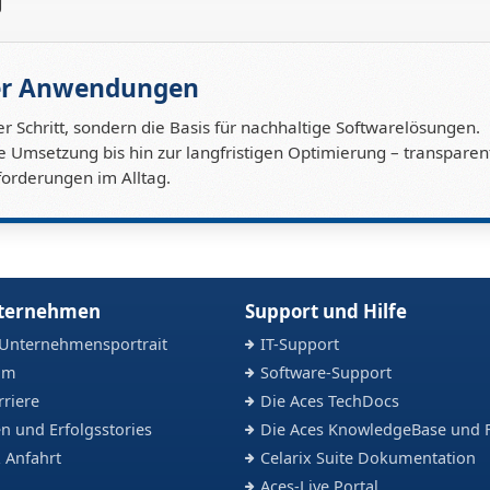
g
rer Anwendungen
r Schritt, sondern die Basis für nachhaltige Softwarelösungen.
ie Umsetzung bis hin zur langfristigen Optimierung – transparen
forderungen im Alltag.
nternehmen
Support und Hilfe
 Unternehmensportrait
IT-Support
am
Software-Support
rriere
Die Aces TechDocs
n und Erfolgsstories
Die Aces KnowledgeBase und 
 Anfahrt
Celarix Suite Dokumentation
Aces-Live Portal