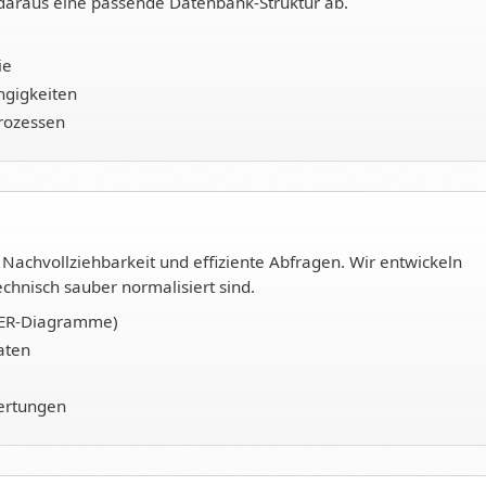
 daraus eine passende Datenbank-Struktur ab.
ie
ngigkeiten
rozessen
 Nachvollziehbarkeit und effiziente Abfragen. Wir entwickeln
chnisch sauber normalisiert sind.
 (ER-Diagramme)
aten
ertungen