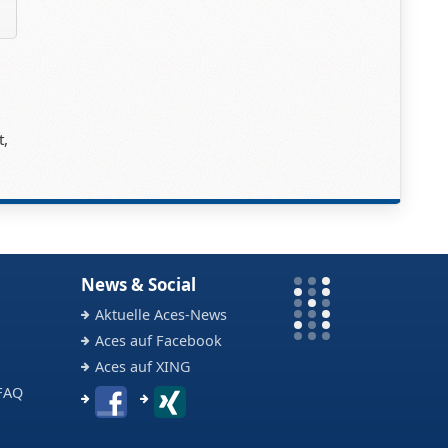
t,
News & Social
Aktuelle Aces-News
Aces auf Facebook
Aces auf XING
FAQ