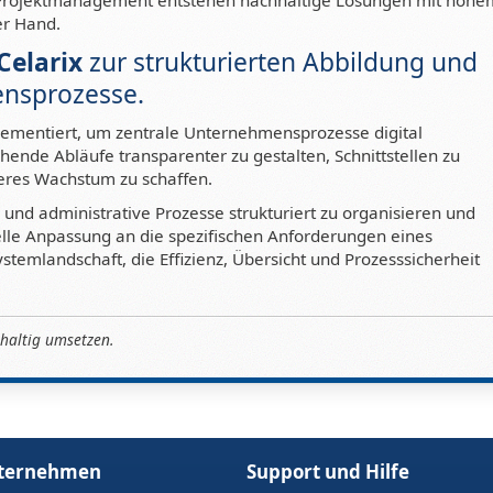
 Projektmanagement entstehen nachhaltige Lösungen mit hohe
er Hand.
Celarix
zur strukturierten Abbildung und
ensprozesse.
ementiert, um zentrale Unternehmensprozesse digital
ehende Abläufe transparenter zu gestalten, Schnittstellen zu
teres Wachstum zu schaffen.
n und administrative Prozesse strukturiert zu organisieren und
uelle Anpassung an die spezifischen Anforderungen eines
temlandschaft, die Effizienz, Übersicht und Prozesssicherheit
hhaltig umsetzen.
nternehmen
Support und Hilfe