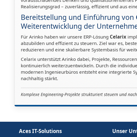
vorausschauendes Denken und qualitätsorientiertes
Realisierungsgrad – zuverlässig, effizient und aus ein
Bereitstellung und Einführung von
Weiterentwicklung der Unternehm
Für Arinko haben wir unsere ERP-Lösung
Celarix
impl
abzubilden und effizient zu steuern. Ziel war es, best
reduzieren und eine skalierbare Systembasis für wei
Celarix unterstützt Arinko dabei, Projekte, Ressource
kontinuierlich weiterzuentwickeln. Durch die individ
modernen Ingenieurbüros entsteht eine integrierte Sys
nachhaltig stärkt.
Komplexe Engineering-Projekte strukturiert steuern und nac
Aces IT-Solutions
Unser U